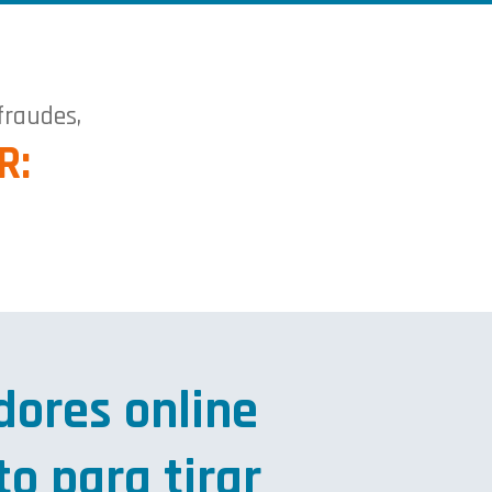
fraudes,
R:
dores online
to para tirar