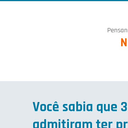
Pensand
N
Você sabia que 3
admitiram ter pra