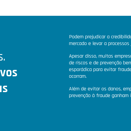
Podem prejudicar a credibili
mercado e levar a processos j
s.
Apesar disso, muitas empres
de riscos e de prevenção be
ivos
esporádica para evitar fraud
ocorram.
as
Além de evitar os danos, em
prevenção à fraude ganham i