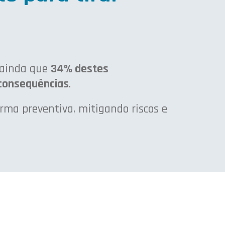
a ainda que
34% destes
consequências
.
rma preventiva, mitigando riscos e